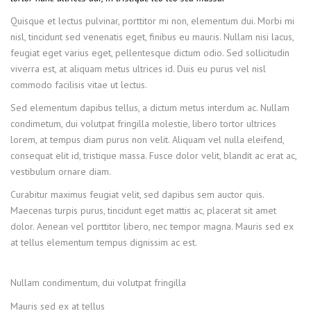
Quisque et lectus pulvinar, porttitor mi non, elementum dui. Morbi mi
nisl, tincidunt sed venenatis eget, finibus eu mauris. Nullam nisi lacus,
feugiat eget varius eget, pellentesque dictum odio. Sed sollicitudin
viverra est, at aliquam metus ultrices id. Duis eu purus vel nisl
commodo facilisis vitae ut lectus.
Sed elementum dapibus tellus, a dictum metus interdum ac. Nullam
condimetum, dui volutpat fringilla molestie, libero tortor ultrices
lorem, at tempus diam purus non velit. Aliquam vel nulla eleifend,
consequat elit id, tristique massa. Fusce dolor velit, blandit ac erat ac,
vestibulum ornare diam.
Curabitur maximus feugiat velit, sed dapibus sem auctor quis.
Maecenas turpis purus, tincidunt eget mattis ac, placerat sit amet
dolor. Aenean vel porttitor libero, nec tempor magna. Mauris sed ex
at tellus elementum tempus dignissim ac est.
Nullam condimentum, dui volutpat fringilla
Mauris sed ex at tellus